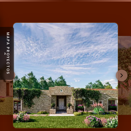
MAPA PROYECTOS
›
LST_SantaCatalina_CasaLavanda_06.webp