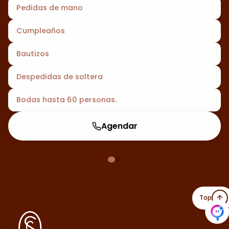
Pedidas de mano
Cumpleaños
Bautizos
Despedidas de soltera
Bodas hasta 60 personas.
Agendar
Top