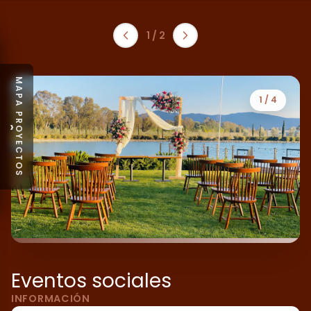
1
/
2
MAPA PROYECTOS
1
/
4
›
Eventos sociales
INFORMACIÓN